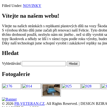
Filled Under:
NOVINKY
Vítejte na našem webu!
Vítejte na našich stránkách s replikami plastových dílů na vozy Škod
S výrobou těchto dílů jsme začali při renovaci naší Felicie. Tyto drob
těchto drobností použít, nezbylo nám nic jiného , než si díly vyrobit
typy škodovek a někdy se liší i v rámci typu podle roku výroby, bude
Díky naší technologii jsme schopní vyrobit i zakázkové repliky na jin
Hledat
Vyhledávání
Fotogalerie
© 2026
PB-VETERAN.CZ
. All Rights Reserved. | DESIGN B