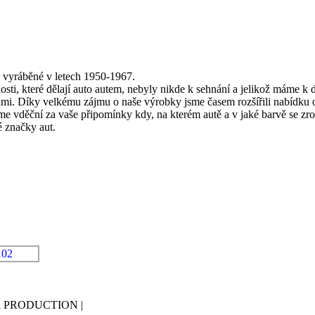
a vyráběné v letech 1950-1967.
nosti, které dělají auto autem, nebyly nikde k sehnání a jelikož máme k 
 sami. Díky velkému zájmu o naše výrobky jsme časem rozšířili nabídku o
me vděční za vaše připomínky kdy, na kterém autě a v jaké barvě se zr
é značky aut.
ZIRA PRODUCTION
|